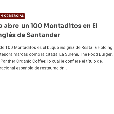
ÓN COMERCIAL
a abre un 100 Montaditos en El
nglés de Santander
de 100 Montaditos es el buque insignia de Restalia Holding,
tesora marcas como la citada, La Sureña, The Food Burger,
anther Organic Coffee; lo cual le confiere el título de,
nacional española de restauración…
STALIA
RE
0
NTADITOS