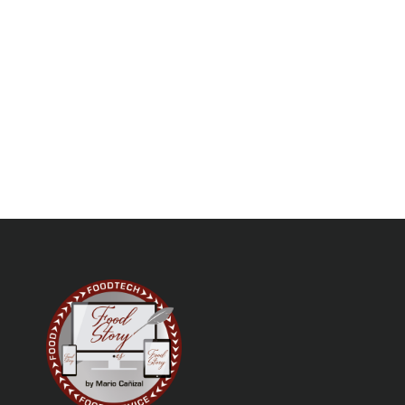
CO
IN
página
DE
SA