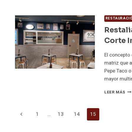
RESTAURACI
Restali
Corte I
El concepto 
matriz que a
Pepe Taco o P
mayor multi
RE
LEER MÁS
AB
UN
10
Navegación
Página
1
…
13
14
15
MO
EN
anterior
de
EL