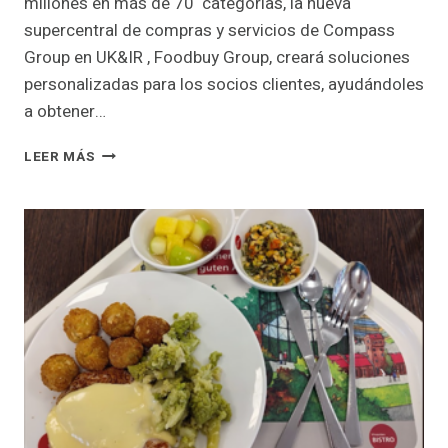
millones en más de 70 categorías, la nueva
supercentral de compras y servicios de Compass
Group en UK&IR , Foodbuy Group, creará soluciones
personalizadas para los socios clientes, ayudándoles
a obtener…
COMPASS
LEER MÁS
GROUP
SIGUE
LOS
PASOS
DE
SODEXO
Y
ARAMARK
Y
CREA
FOOD
BUY