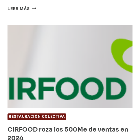
COMPASS
LEER MÁS
GROUP
PLC
COMPRA
VERMAAT
GROEP
BV
POR
1.500
MILLONES
DE
EUROS
RESTAURACIÓN COLECTIVA
CIRFOOD roza los 500Me de ventas en
2024