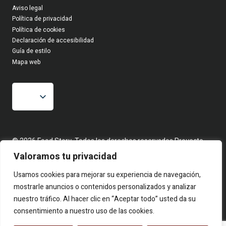
Aviso legal
Política de privacidad
Política de cookies
Declaración de accesibilidad
Guía de estilo
Mapa web
© 2026 Food Story, Todos los derechos reservados.Proyecto
editorial independiente. Las firmas corresponden a identidades
Valoramos tu privacidad
creativas bajo seudónimo. Contenidos elaborados a partir de
hechos reales y fuentes públicas.
Usamos cookies para mejorar su experiencia de navegación,
mostrarle anuncios o contenidos personalizados y analizar
nuestro tráfico. Al hacer clic en “Aceptar todo” usted da su
consentimiento a nuestro uso de las cookies.