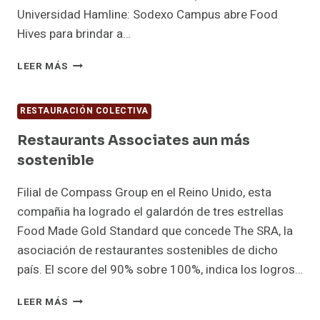
Universidad Hamline: Sodexo Campus abre Food
Hives para brindar a…
SODEXO
LEER MÁS
ABRE
UN
NUEVO
RESTAURACIÓN COLECTIVA
CONCEPTO
EN
Restaurants Associates aun más
LOS
sostenible
CAMPUS
NORTEAMERICANOS
Filial de Compass Group en el Reino Unido, esta
compañia ha logrado el galardón de tres estrellas
Food Made Gold Standard que concede The SRA, la
asociación de restaurantes sostenibles de dicho
país. El score del 90% sobre 100%, indica los logros…
RESTAURANTS
LEER MÁS
ASSOCIATES