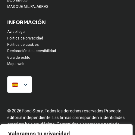
¡ALO MARIO!
MAS QUE MIL PALABRAS
INFORMACIÓN
Aviso legal
Política de privacidad
Política de cookies
Declaración de accesibilidad
Guía de estilo
Mapa web
© 2026 Food Story, Todos los derechos reservados.Proyecto
editorial independiente. Las firmas corresponden a identidades
creativas bajo seudónimo. Contenidos elaborados a partir de
hechos reales y fuentes públicas.
Valoramos tu privacidad