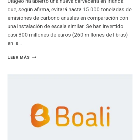
Diageo ha abierto una nueva cervecería en Irlanda
que, según afirma, evitará hasta 15.000 toneladas de
emisiones de carbono anuales en comparación con
una instalación de escala similar. Se han invertido
casi 300 millones de euros (260 millones de libras)
en la…
CERVECERAS
LEER MÁS
QUE
NO
SE
OLVIDAN
DE
HACER
LOS
DEBERES