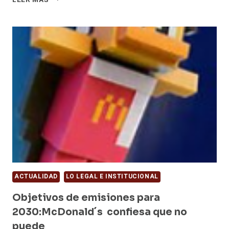
YUM!
A
LA
VENTA
A
PIZZA
HUT?
ACTUALIDAD
LO LEGAL E INSTITUCIONAL
Objetivos de emisiones para
2030:McDonald´s confiesa que no
puede