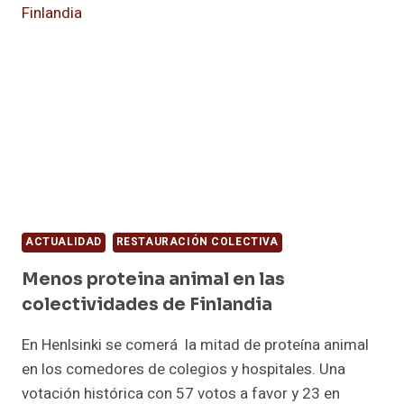
MUNDIAL
SUPONDRÁ
330
M
DE
EUROS
MENOS
PARA
BARES
Y
RESTAURANTES
ACTUALIDAD
RESTAURACIÓN COLECTIVA
Menos proteina animal en las
colectividades de Finlandia
En Henlsinki se comerá la mitad de proteína animal
en los comedores de colegios y hospitales. Una
votación histórica con 57 votos a favor y 23 en