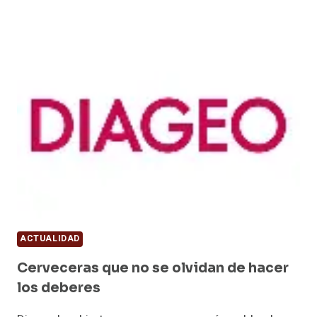
GUERRA
LEGAL
DE
LOS
ENVASES
Y
LOS
CRITERIOS
ENCONTRADOS
EN
LA
UE
ACTUALIDAD
Cerveceras que no se olvidan de hacer
los deberes