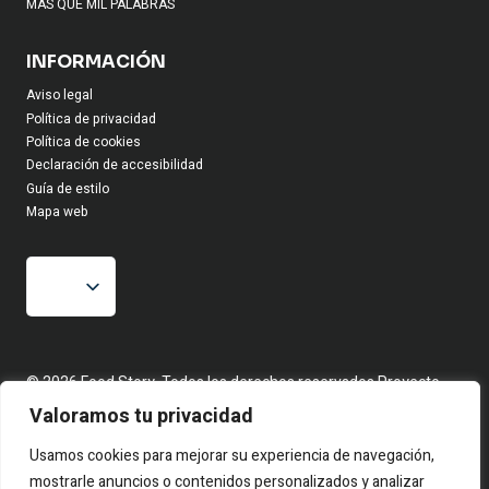
MAS QUE MIL PALABRAS
INFORMACIÓN
Aviso legal
Política de privacidad
Política de cookies
Declaración de accesibilidad
Guía de estilo
Mapa web
© 2026 Food Story, Todos los derechos reservados.Proyecto
editorial independiente. Las firmas corresponden a identidades
Valoramos tu privacidad
creativas bajo seudónimo. Contenidos elaborados a partir de
hechos reales y fuentes públicas.
Usamos cookies para mejorar su experiencia de navegación,
mostrarle anuncios o contenidos personalizados y analizar