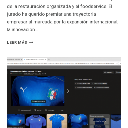
de la restauración organizada y el foodservice. El
jurado ha querido premiar una trayectoria
empresarial marcada por la expansión internacional,
la innovación…
HENRY
LEER MÁS
MCGOVERN
RECIBE
EL
HAMBURGER
FOODSERVICE
PREIS
2026
POR
SU
TRAYECTORIA
INTERNACIONAL
EN
EL
FOODSERVICE