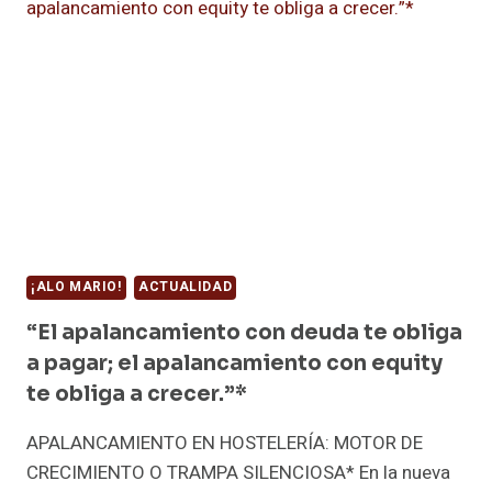
FONDO,
EL
PRECIO
SE
DISCUTE
UNA
VEZ…
LAS
CONDICIONES
TE
ACOMPAÑAN
DURANTE
¡ALO MARIO!
ACTUALIDAD
AÑOS.”*
“El apalancamiento con deuda te obliga
a pagar; el apalancamiento con equity
te obliga a crecer.”*
APALANCAMIENTO EN HOSTELERÍA: MOTOR DE
CRECIMIENTO O TRAMPA SILENCIOSA* En la nueva