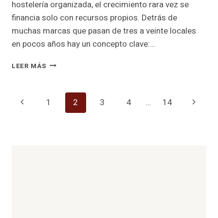
hostelería organizada, el crecimiento rara vez se
financia solo con recursos propios. Detrás de
muchas marcas que pasan de tres a veinte locales
en pocos años hay un concepto clave:…
“EL
LEER MÁS
APALANCAMIENTO
CON
DEUDA
Navegación
Página
Siguien
1
2
3
4
…
14
TE
OBLIGA
de
anterior
página
A
PAGAR;
página
EL
APALANCAMIENTO
CON
EQUITY
TE
OBLIGA
A
CRECER.”*