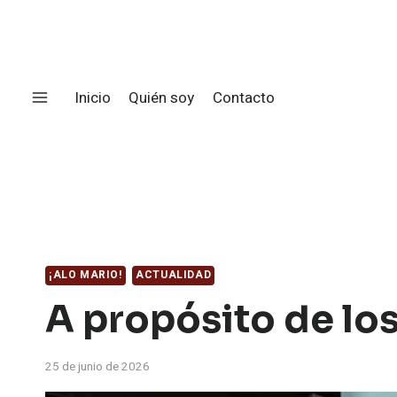
Saltar
al
contenido
Inicio
Quién soy
Contacto
¡ALO MARIO!
ACTUALIDAD
A propósito de lo
25 de junio de 2026