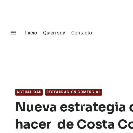
Saltar
al
contenido
Inicio
Quién soy
Contacto
ACTUALIDAD
RESTAURACIÓN COMERCIAL
Nueva estrategia 
hacer de Costa Co