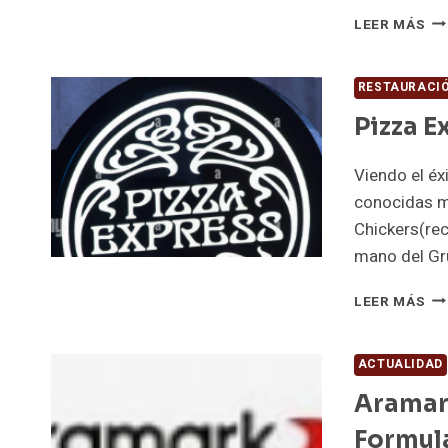
SP
LEER MÁS
BR
SO
EX
RESTAURACI
Y
Pizza E
DI
DE
GR
Viendo el éx
conocidas m
Chickers(rec
mano del Gru
PI
LEER MÁS
EX
SE
AC
ACTUALIDAD
AL
Aramark
PO
FR
Formul