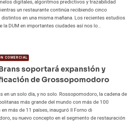
emelos digitales, algoritmos predictivos y trazabilidad
entras un restaurante continúa recibiendo cinco
 distintos en una misma mañana. Los recientes estudios
e la DUM en importantes ciudades así nos lo…
GITALIZACIÓN…
GUIMOS
ÓN COMERCIAL
ENANDO
Brans soportará expansión y
S
UDADES
ificación de Grossopomodoro
RGONETAS?
s en un solo día, y no solo. Rossopomodoro, la cadena de
apolitanas más grande del mundo con más de 100
 en más de 11 países, inauguró Il Forno di
ro, su nuevo concepto en el segmento de restauración