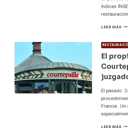
índices INSE
restauración
EL
LEER MÁS
CO
CA
EN
RESTAURACI
FR
El prop
YA
DI
Courtep
DE
UN
juzgad
IN
DE
El pasado 24
LA
EV
procedimient
DE
Francia . Un 
LO
especialmen
PR
EL
LEER MÁS