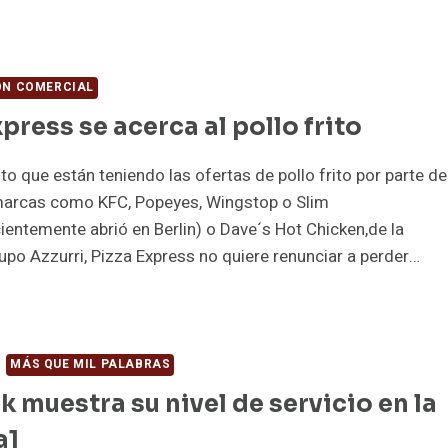
OON
ANS
PORTARÁ
PANSIÓN
ÓN COMERCIAL
xpress se acerca al pollo frito
VERSIFICACIÓN
OSSOPOMODORO
ito que están teniendo las ofertas de pollo frito por parte de
arcas como KFC, Popeyes, Wingstop o Slim
ientemente abrió en Berlin) o Dave´s Hot Chicken,de la
po Azzurri, Pizza Express no quiere renunciar a perder…
ZZA
PRESS
ERCA
MÁS QUE MIL PALABRAS
 muestra su nivel de servicio en la
LLO
ITO
a1