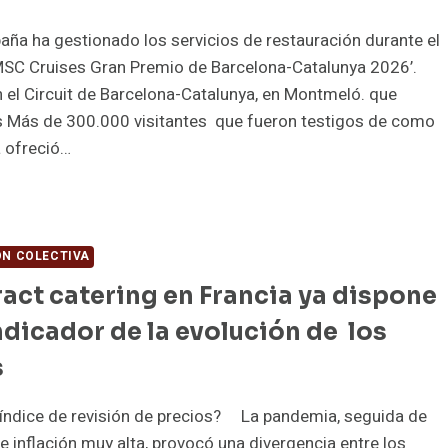
ña ha gestionado los servicios de restauración durante el
MSC Cruises Gran Premio de Barcelona-Catalunya 2026’.
 el Circuit de Barcelona-Catalunya, en Montmeló. que
s Más de 300.000 visitantes que fueron testigos de como
 ofreció…
AMARK
ESTRA
VEL
N COLECTIVA
ract catering en Francia ya dispone
RVICIO
ndicador de la evolución de los
RMULA1
s
 índice de revisión de precios? La pandemia, seguida de
e inflación muy alta, provocó una divergencia entre los