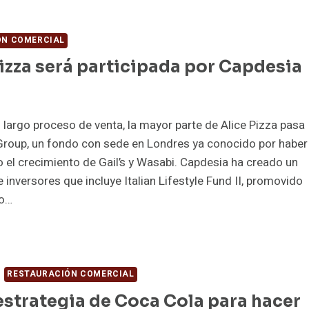
OPIETARIO
ÓN COMERCIAL
UCHERIE
izza será participada por Capdesia
URTEPAILLE
POSITA
ENTAS
un largo proceso de venta, la mayor parte de Alice Pizza pasa
Group, un fondo con sede en Londres ya conocido por haber
ZGADO
el crecimiento de Gail’s y Wasabi. Capdesia ha creado un
 inversores que incluye Italian Lifestyle Fund II, promovido
io…
ICE
ZZA
RÁ
RTICIPADA
RESTAURACIÓN COMERCIAL
R
strategia de Coca Cola para hacer
PDESIA