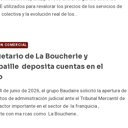
E utilizados para revalorar los precios de los servicios de
 colectiva y la evolución real de los…
NTRACT
TERING
ÓN COMERCIAL
ANCIA
ietario de La Boucherie y
SPONE
aille deposita cuentas en el
o
DICADOR
 de junio de 2026, el grupo Baudaire solicitó la apertura de
OLUCIÓN
os de administración judicial ante el Tribunal Mercantil de
actor importante en el sector de la franquicia ,
S
te con ma rcas como La Boucherie…
ECIOS