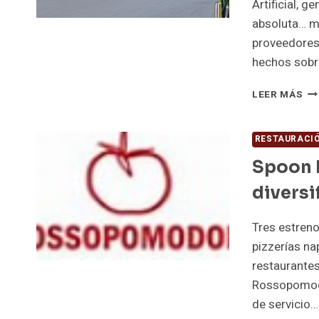
Artificial, g
absoluta… mi
proveedores
hechos sobr
IA,
LEER MÁS
DI
¿Y
SE
RESTAURACI
LL
Spoon 
LA
CI
divers
DE
FU
Tres estreno
pizzerías n
restaurantes
Rossopomodo
de servicio…