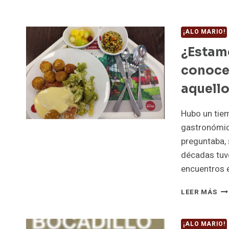
¡ALO MARIO!
¿Estam
conoce
aquell
Hubo un tiem
gastronómic
preguntaba, 
décadas tuve
encuentros 
¿E
LEER MÁS
DE
MÁ
IN
¡ALO MARIO!