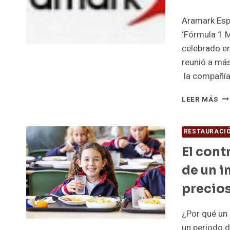
Aramark Espa
‘Fórmula 1 
celebrado en
reunió a má
la compañía
AR
LEER MÁS
MU
SU
NI
RESTAURACIÓ
DE
El cont
SE
EN
de un i
LA
FO
precio
¿Por qué un
un periodo d