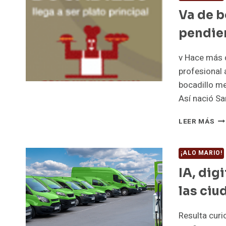
A
Va de b
CO
AL
pendie
CO
QU
A
v Hace más d
ME
profesional 
AQ
bocadillo m
QU
Así nació S
CO
VA
LEER MÁS
DE
BO
Y
¡ALO MARIO!
SU
IA, dig
AS
PE
las ciu
Resulta curi