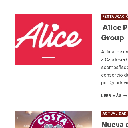
PR
DE
LA
RESTAURACI
BO
Alice P
Y
CO
Group
DE
CU
EN
Al final de 
EL
a Capdesia 
JU
acompañado 
consorcio de
por Quadriv
AL
LEER MÁS
PI
SE
PA
ACTUALIDAD
PO
Nueva e
CA