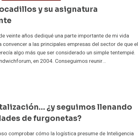
ocadillos y su asignatura
NOCER
nte
NSUMIDOR
E
e veinte años dediqué una parte importante de mi vida
JORAR
a convencer a las principales empresas del sector de que el
UELLO
erecía algo más que ser considerado un simple tentempié.
E
andwichforum, en 2004. Conseguimos reunir…
NSUME?
CADILLOS
italización… ¿y seguimos llenando
IGNATURA
NDIENTE
dades de furgonetas?
oso comprobar cómo la logística presume de Inteligencia