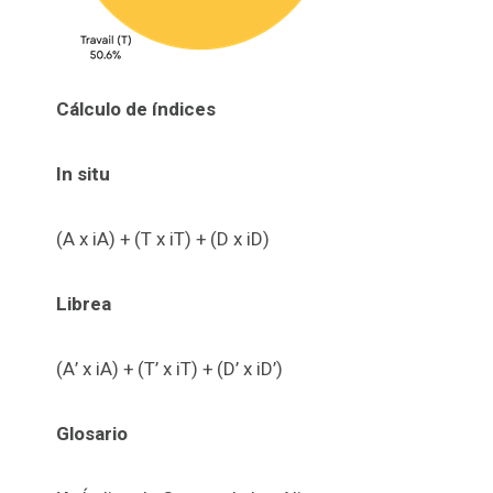
Cálculo de índices
In situ
(A x iA) + (T x iT) + (D x iD)
Librea
(A’ x iA) + (T’ x iT) + (D’ x iD’)
Glosario