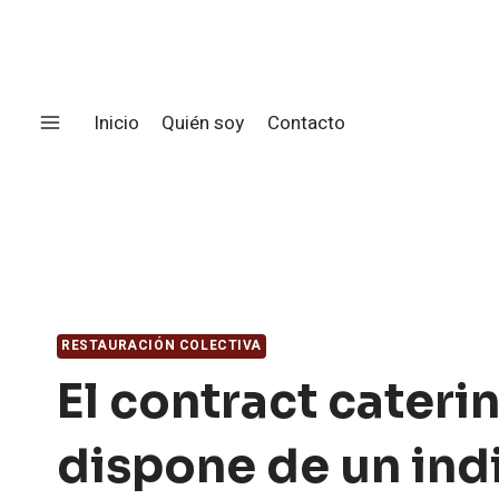
Saltar
al
contenido
Inicio
Quién soy
Contacto
RESTAURACIÓN COLECTIVA
El contract cateri
dispone de un ind