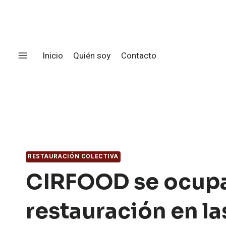
Saltar
al
contenido
Inicio
Quién soy
Contacto
RESTAURACIÓN COLECTIVA
CIRFOOD se ocupa
restauración en la