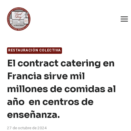
Saltar
al
contenido
RESTAURACIÓN COLECTIVA
El contract catering en
Francia sirve mil
millones de comidas al
año en centros de
enseñanza.
27 de octubre de 2024