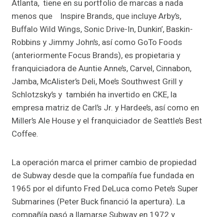
Atlanta, tiene en su portfolio de marcas a nada
menos que Inspire Brands, que incluye Arby’s,
Buffalo Wild Wings, Sonic Drive-In, Dunkin’, Baskin-
Robbins y Jimmy John’s, así como GoTo Foods
(anteriormente Focus Brands), es propietaria y
franquiciadora de Auntie Anne’s, Carvel, Cinnabon,
Jamba, McAlister’s Deli, Moe’s Southwest Grill y
Schlotzsky’s y también ha invertido en CKE, la
empresa matriz de Carl’s Jr. y Hardee’s, así como en
Miller’s Ale House y el franquiciador de Seattle’s Best
Coffee.
La operación marca el primer cambio de propiedad
de Subway desde que la compañía fue fundada en
1965 por el difunto Fred DeLuca como Pete’s Super
Submarines (Peter Buck financió la apertura). La
compañía pasó a llamarse Subway en 1972 y