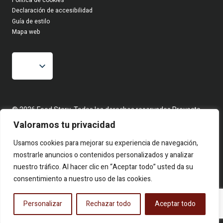
Política de cookies
Declaración de accesibilidad
Guía de estilo
Mapa web
© 2026 Food Story, Todos los derechos reservados.Proyecto
editorial independiente. Las firmas corresponden a identidades
Valoramos tu privacidad
creativas bajo seudónimo. Contenidos elaborados a partir de
hechos reales y fuentes públicas.
Usamos cookies para mejorar su experiencia de navegación,
mostrarle anuncios o contenidos personalizados y analizar
nuestro tráfico. Al hacer clic en “Aceptar todo” usted da su
consentimiento a nuestro uso de las cookies.
Personalizar
Rechazar todo
Aceptar todo