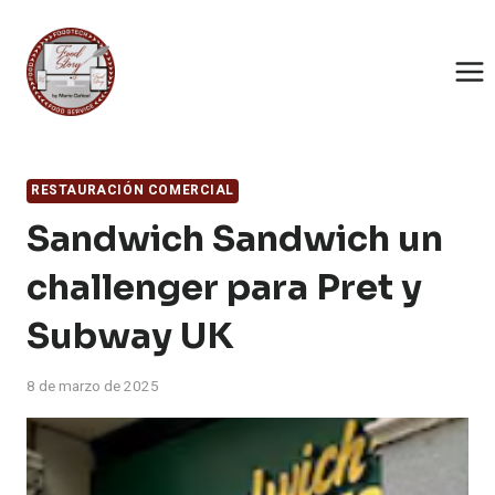
Saltar
al
contenido
RESTAURACIÓN COMERCIAL
Sandwich Sandwich un
challenger para Pret y
Subway UK
8 de marzo de 2025