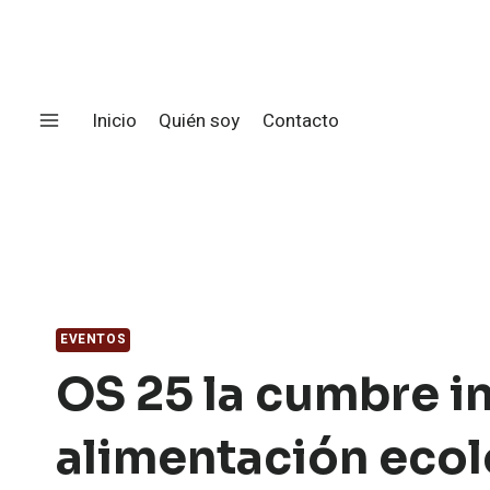
Saltar
al
contenido
Inicio
Quién soy
Contacto
EVENTOS
OS 25 la cumbre i
alimentación ecol