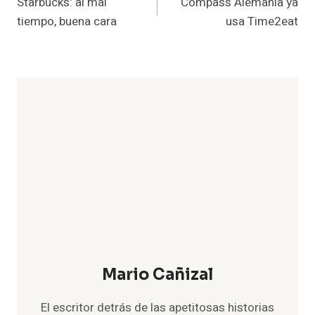
Starbucks: al mal
Compass Alemania ya
de
tiempo, buena cara
usa Time2eat
entradas
Mario Cañizal
El escritor detrás de las apetitosas historias