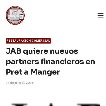
Saltar
al
contenido
RESTAURACIÓN COMERCIAL
JAB quiere nuevos
partners financieros en
Pret a Manger
12 de junio de 2025