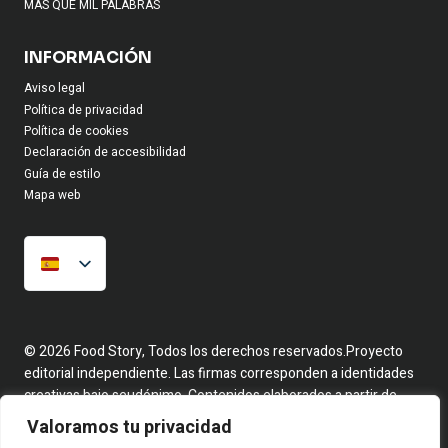
MAS QUE MIL PALABRAS
INFORMACIÓN
Aviso legal
Política de privacidad
Política de cookies
Declaración de accesibilidad
Guía de estilo
Mapa web
© 2026 Food Story, Todos los derechos reservados.Proyecto
editorial independiente. Las firmas corresponden a identidades
creativas bajo seudónimo. Contenidos elaborados a partir de
hechos reales y fuentes públicas.
Valoramos tu privacidad