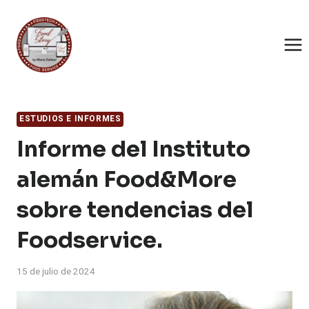
Saltar
al
contenido
ESTUDIOS E INFORMES
Informe del Instituto
alemán Food&More
sobre tendencias del
Foodservice.
15 de julio de 2024