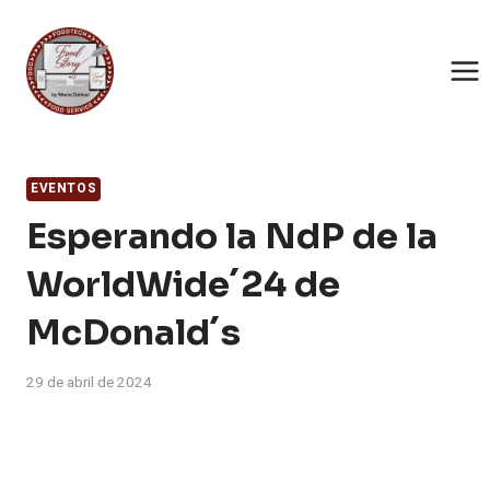
Saltar
al
contenido
EVENTOS
Esperando la NdP de la
WorldWide´24 de
McDonald´s
29 de abril de 2024