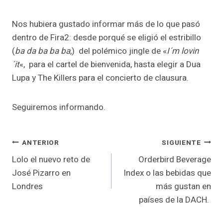
Nos hubiera gustado informar más de lo que pasó
dentro de Fira2: desde porqué se eligió el estribillo
(
ba da ba ba ba
,) del polémico jingle de «
I´m lovin
´it
«, para el cartel de bienvenida, hasta elegir a Dua
Lupa y The Killers para el concierto de clausura.
Seguiremos informando.
Navegación
ANTERIOR
SIGUIENTE
Lolo el nuevo reto de
Orderbird Beverage
de
José Pizarro en
Index o las bebidas que
entradas
Londres
más gustan en
países de la DACH.