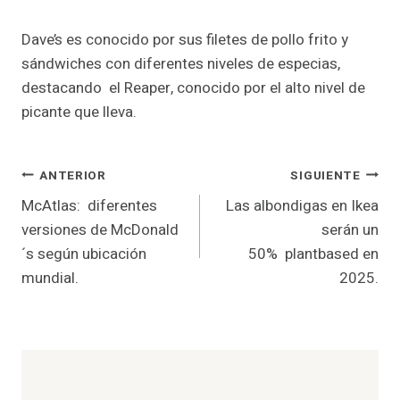
Dave’s es conocido por sus filetes de pollo frito y
sándwiches con diferentes niveles de especias,
destacando el Reaper, conocido por el alto nivel de
picante que lleva.
Navegación
ANTERIOR
SIGUIENTE
McAtlas: diferentes
Las albondigas en Ikea
de
versiones de McDonald
serán un
entradas
´s según ubicación
50% plantbased en
mundial.
2025.