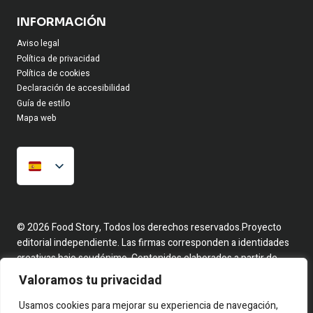
INFORMACIÓN
Aviso legal
Política de privacidad
Política de cookies
Declaración de accesibilidad
Guía de estilo
Mapa web
© 2026 Food Story, Todos los derechos reservados.Proyecto
editorial independiente. Las firmas corresponden a identidades
creativas bajo seudónimo. Contenidos elaborados a partir de
hechos reales y fuentes públicas.
Valoramos tu privacidad
Usamos cookies para mejorar su experiencia de navegación,