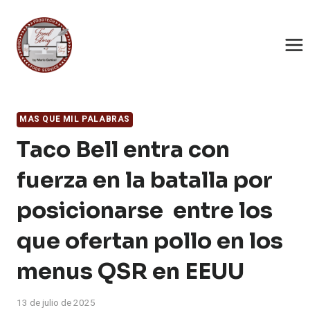
Saltar
al
contenido
MAS QUE MIL PALABRAS
Taco Bell entra con
fuerza en la batalla por
posicionarse entre los
que ofertan pollo en los
menus QSR en EEUU
13 de julio de 2025