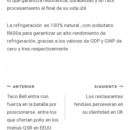
lo que garantiza resistencia, durabilidad y un fácil
procesamiento al final de su vida útil.
La refrigeración es 100% natural , con isobutano
R600a para garantizar un alto rendimiento de
refrigeración, gracias a los valores de ODP y GWP de
cero y tres respectivamente.
.
Navegación
ANTERIOR
SIGUIENTE
Taco Bell entra con
Los restaurantes
de
fuerza en la batalla por
hindúes perseveran en
entradas
posicionarse entre los
su identidad en UK
que ofertan pollo en los
menus QSR en EEUU