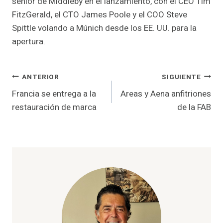
senior de Middleby en el lanzamiento, con el CEO Tim
FitzGerald, el CTO James Poole y el COO Steve
Spittle volando a Múnich desde los EE. UU. para la
apertura.
Navegación
ANTERIOR
SIGUIENTE
Francia se entrega a la
Areas y Aena anfitriones
de
restauración de marca
de la FAB
entradas