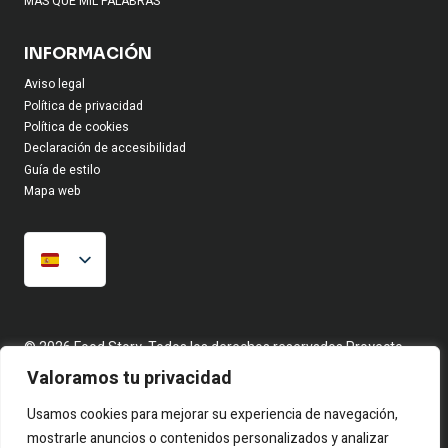
MAS QUE MIL PALABRAS
INFORMACIÓN
Aviso legal
Política de privacidad
Política de cookies
Declaración de accesibilidad
Guía de estilo
Mapa web
© 2026 Food Story, Todos los derechos reservados.Proyecto
editorial independiente. Las firmas corresponden a identidades
Valoramos tu privacidad
creativas bajo seudónimo. Contenidos elaborados a partir de
hechos reales y fuentes públicas.
Usamos cookies para mejorar su experiencia de navegación,
mostrarle anuncios o contenidos personalizados y analizar