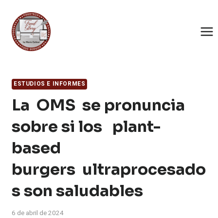
Saltar
al
contenido
ESTUDIOS E INFORMES
La OMS se pronuncia
sobre si los plant-
based
burgers ultraprocesado
s son saludables
6 de abril de 2024