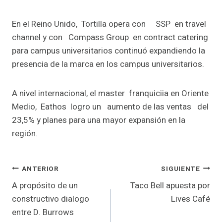
En el Reino Unido, Tortilla opera con SSP en travel
channel y con Compass Group en contract catering
para campus universitarios continuó expandiendo la
presencia de la marca en los campus universitarios.
A nivel internacional, el master franquiciia en Oriente
Medio, Eathos logro un aumento de las ventas del
23,5% y planes para una mayor expansión en la
región.
Navegación
ANTERIOR
SIGUIENTE
A propósito de un
Taco Bell apuesta por
de
constructivo dialogo
Lives Café
entradas
entre D. Burrows