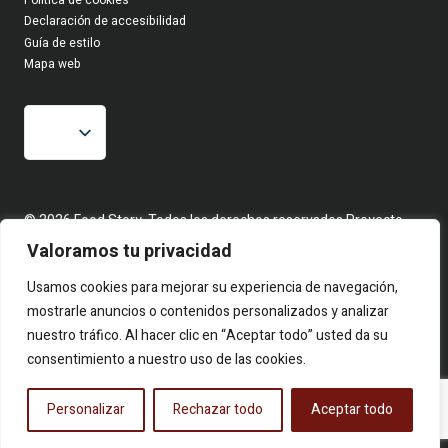
Política de cookies
Declaración de accesibilidad
Guía de estilo
Mapa web
© 2026 Food Story, Todos los derechos reservados.Proyecto
editorial independiente. Las firmas corresponden a identidades
Valoramos tu privacidad
creativas bajo seudónimo. Contenidos elaborados a partir de
hechos reales y fuentes públicas.
Usamos cookies para mejorar su experiencia de navegación,
mostrarle anuncios o contenidos personalizados y analizar
nuestro tráfico. Al hacer clic en “Aceptar todo” usted da su
consentimiento a nuestro uso de las cookies.
Personalizar
Rechazar todo
Aceptar todo