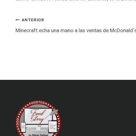
Navegación
ANTERIOR
Minecraft echa una mano a las ventas de McDonald´
de
entradas