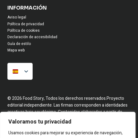
INFORMACIÓN
Aviso legal
Política de privacidad
Política de cookies
Declaración de accesibilidad
Guía de estilo
Mapa web
© 2026 Food Story, Todos los derechos reservados.Proyecto
editorial independiente. Las firmas corresponden a identidades
creativas bajo seudónimo. Contenidos elaborados a partir de
hechos reales y fuentes públicas.
Valoramos tu privacidad
Usamos cookies para mejorar su experiencia de navegación,