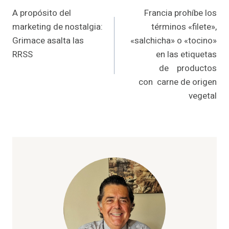
A propósito del
Francia prohíbe los
de
marketing de nostalgia:
términos «filete»,
entradas
Grimace asalta las
«salchicha» o «tocino»
RRSS
en las etiquetas
de productos
con carne de origen
vegetal