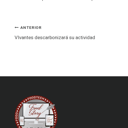
Navegación
ANTERIOR
VIvantes descarbonizará su actividad
de
entradas