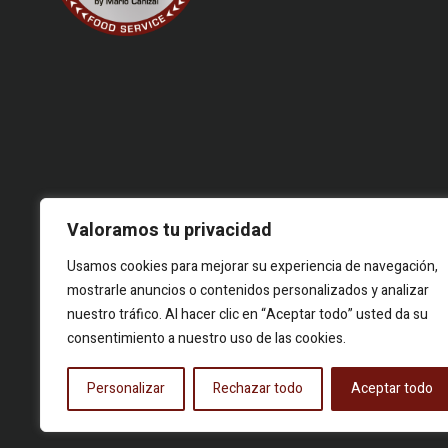
© 2026 Food Story, Todos los derechos reservados.Proyecto
Valoramos tu privacidad
editorial independiente. Las firmas corresponden a identidades
creativas bajo seudónimo. Contenidos elaborados a partir de
Usamos cookies para mejorar su experiencia de navegación,
hechos reales y fuentes públicas.
mostrarle anuncios o contenidos personalizados y analizar
nuestro tráfico. Al hacer clic en “Aceptar todo” usted da su
consentimiento a nuestro uso de las cookies.
Personalizar
Rechazar todo
Aceptar todo