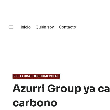
Saltar
al
contenido
Inicio
Quién soy
Contacto
RESTAURACIÓN COMERCIAL
Azurri Group ya ca
carbono