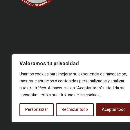
© 2026 Food Story, Todos los derechos reservados.Proyecto
Valoramos tu privacidad
editorial independiente. Las firmas corresponden a identidades
creativas bajo seudónimo. Contenidos elaborados a partir de
Usamos cookies para mejorar su experiencia de navegación,
hechos reales y fuentes públicas.
mostrarle anuncios o contenidos personalizados y analizar
nuestro tráfico. Al hacer clic en “Aceptar todo” usted da su
consentimiento a nuestro uso de las cookies.
Personalizar
Rechazar todo
Aceptar todo