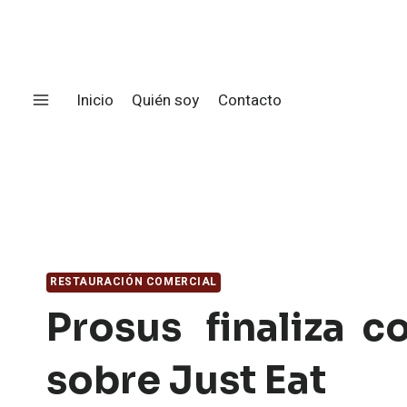
Saltar
al
contenido
Inicio
Quién soy
Contacto
RESTAURACIÓN COMERCIAL
Prosus finaliza c
sobre Just Eat