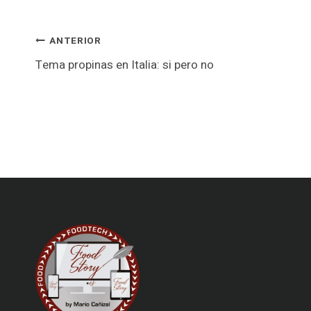
Navegación
ANTERIOR
Tema propinas en Italia: si pero no
de
entradas