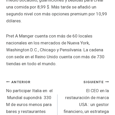
medio bocadillo, guarniciones y bebidas para crear
una comida por 8,99 $. Más tarde se añadió un
segundo nivel con más opciones premium por 10,99
dólares.
Pret A Manger cuenta con más de 60 locales
nacionales en los mercados de Nueva York,
Washington D.C., Chicago y Pensilvania. La cadena
con sede en el Reino Unido cuenta con más de 730
tiendas en todo el mundo.
Navegación
ANTERIOR
SIGUIENTE
No participar Italia en el
El CEO en la
de
Mundial supondrá 330
restauración de marca
entradas
M de euros menos para
USA : un gestor
bares y restaurantes
financiero, un estratega