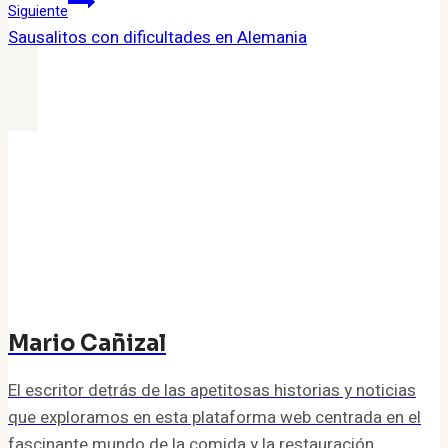
Siguiente
entradas
Sausalitos con dificultades en Alemania
Mario Cañizal
El escritor detrás de las apetitosas historias y noticias
que exploramos en esta plataforma web centrada en el
fascinante mundo de la comida y la restauración