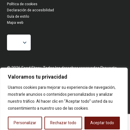
Política de cookies
Declaración de accesibilidad
Guía de estilo
Mapa web
© 2026 Food Story, Todos los derechos reservados.Proyecto
editorial independiente. Las firmas corresponden a identidades
Valoramos tu privacidad
creativas bajo seudónimo. Contenidos elaborados a partir de
hechos reales y fuentes públicas.
Usamos cookies para mejorar su experiencia de navegación,
mostrarle anuncios o contenidos personalizados y analizar
nuestro tráfico. Al hacer clic en “Aceptar todo” usted da su
consentimiento a nuestro uso de las cookies.
Personalizar
Rechazar todo
Aceptar todo