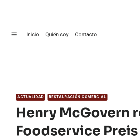
Saltar
al
contenido
Inicio
Quién soy
Contacto
ACTUALIDAD
RESTAURACIÓN COMERCIAL
Henry McGovern r
Foodservice Preis