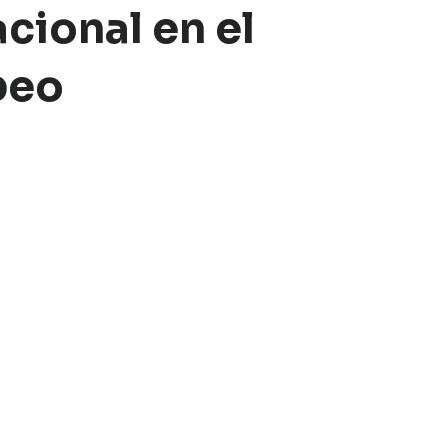
acional en el
peo