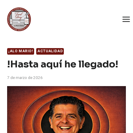
Saltar
al
contenido
¡ALO MARIO!
ACTUALIDAD
!Hasta aquí he llegado!
7 de marzo de 2026