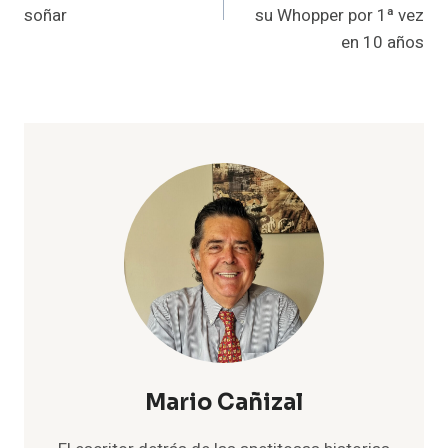
entradas
soñar
su Whopper por 1ª vez
en 10 años
Mario Cañizal