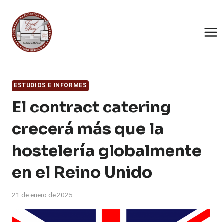
Saltar
al
contenido
ESTUDIOS E INFORMES
El contract catering
crecerá más que la
hostelería globalmente
en el Reino Unido
21 de enero de 2025