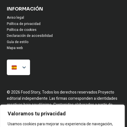
INFORMACIÓN
Aviso legal
Política de privacidad
Política de cookies
Declaración de accesibilidad
Guía de estilo
Mapa web
© 2026 Food Story, Todos los derechos reservados.Proyecto
editorial independiente. Las firmas corresponden a identidades
creativas bajo seudónimo. Contenidos elaborados a partir de
hechos reales y fuentes públicas.
Valoramos tu privacidad
Usamos cookies para mejorar su experiencia de navegación,