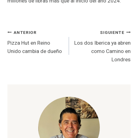
millones de libras más que al inicio del año 2024.
Navegación
ANTERIOR
SIGUIENTE
Pizza Hut en Reino
Los dos Iberica ya abren
de
Unido cambia de dueño
como Camino en
entradas
Londres