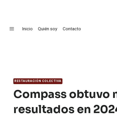
Saltar
al
contenido
Inicio
Quién soy
Contacto
RESTAURACIÓN COLECTIVA
Compass obtuvo 
resultados en 202