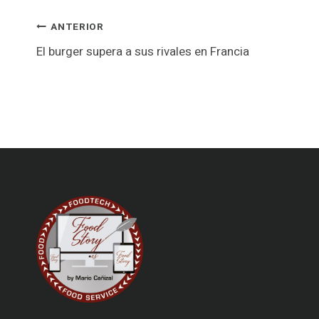
Navegación
ANTERIOR
El burger supera a sus rivales en Francia
de
entradas