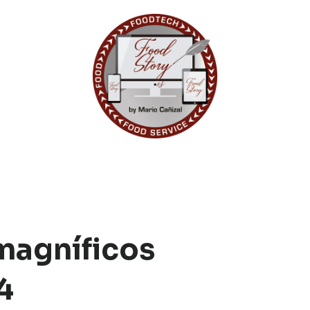
magníficos
4