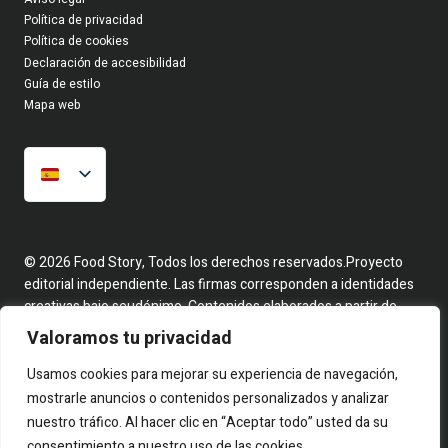
Política de privacidad
Política de cookies
Declaración de accesibilidad
Guía de estilo
Mapa web
© 2026 Food Story, Todos los derechos reservados.Proyecto
editorial independiente. Las firmas corresponden a identidades
creativas bajo seudónimo. Contenidos elaborados a partir de
hechos reales y fuentes públicas.
Valoramos tu privacidad
Usamos cookies para mejorar su experiencia de navegación,
mostrarle anuncios o contenidos personalizados y analizar
nuestro tráfico. Al hacer clic en “Aceptar todo” usted da su
consentimiento a nuestro uso de las cookies.