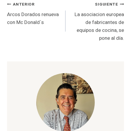
Navegación
ANTERIOR
SIGUIENTE
Arcos Dorados renueva
La asociacion europea
de
con Mc Donald´s
de fabricantes de
entradas
equipos de cocina, se
pone al día.