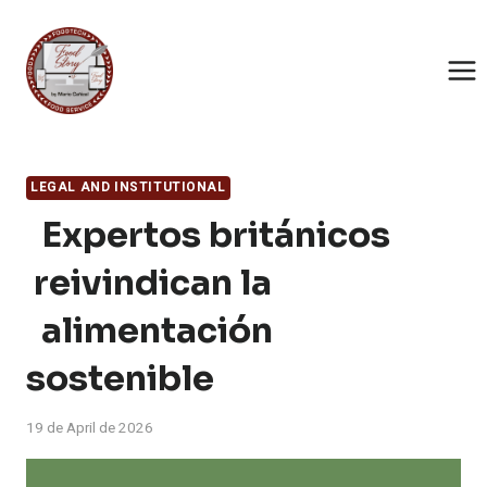
Skip
to
content
LEGAL AND INSTITUTIONAL
Expertos británicos
reivindican la
alimentación
sostenible
19 de April de 2026