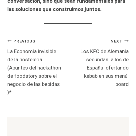
conversación, sino que sean fundamentales para
las soluciones que construimos juntos.
Post
PREVIOUS
NEXT
La Economía invisible
Los KFC de Alemania
navigation
de la hostelería.
secundan a los de
(Apuntes del hackathon
España ofertando
de foodstory sobre el
kebab en sus menú
negocio de las bebidas
board
)*