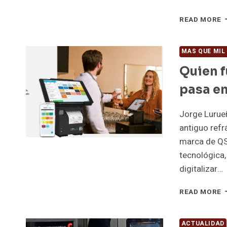
T
READ MORE
B
E
C
MAS QUE MIL
F
Quien f
E
L
pasa en
B
P
P
Jorge Lurue
E
antiguo refr
L
marca de QS
Q
tecnológica,
O
P
digitalizar…
E
L
Q
READ MORE
M
F
Q
C
E
A
ACTUALIDAD