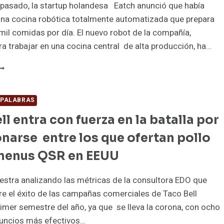
asado, la startup holandesa Eatch anunció que había
una cocina robótica totalmente automatizada que prepara
mil comidas por día. El nuevo robot de la compañía,
a trabajar en una cocina central de alta producción, ha…
ATCH
REA
OBOT
UE
 PALABRAS
ACE
ll entra con fuerza en la batalla por
.000
OMIDAS/DÍA
narse entre los que ofertan pollo
 menus QSR en EEUU
stra analizando las métricas de la consultora EDO que
e el éxito de las campañas comerciales de Taco Bell
rimer semestre del año, ya que se lleva la corona, con ocho
nuncios más efectivos…