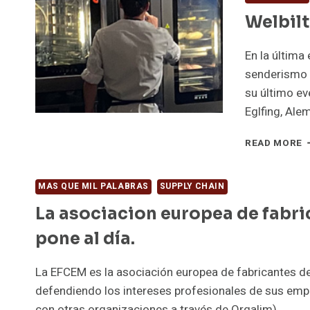
E
Q
Welbilt
F
,
L
En la última
Q
senderismo e
P
su último ev
E
C
Eglfing, Ale
B
S
W
READ MORE
T
E
C
MAS QUE MIL PALABRAS
SUPPLY CHAIN
A
La asociacion europea de fabri
pone al día.
La EFCEM es la asociación europea de fabricantes de 
defendiendo los intereses profesionales de sus empr
con otras organizaciones a través de Orgalim) …