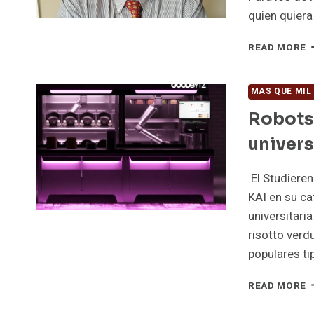
E
quien quiera
S
M
T
READ MORE
B
2
MAS QUE MIL
Robots
univers
El Studieren
KAI en su ca
universitari
risotto verd
populares t
R
READ MORE
D
C