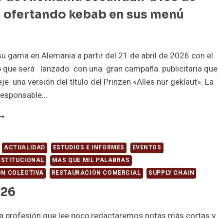
N
 ofertando kebab en sus menú
A
ORMULA1
u gama en Alemania a partir del 21 de abril de 2026 con el
b que será lanzado con una gran campaña publicitaria que
je una versión del título del Prinzen «Alles nur geklaut». La
responsable…
OS
FC
E
LEMANIA
ACTUALIDAD
ESTUDIOS E INFORMES
EVENTOS
ECUNDAN
INSTITUCIONAL
MAS QUE MIL PALABRAS
N COLECTIVA
RESTAURACIÓN COMERCIAL
SUPPLY CHAIN
OS
E
026
SPAÑA
FERTANDO
la profesión que lee poco,redactaremos notas más cortas y
EBAB