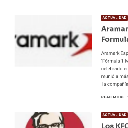
ACTUALIDAD
Aramark
Formul
Aramark Espa
‘Fórmula 1 
celebrado en
reunió a má
la compañía
A
READ MORE
M
S
N
ACTUALIDAD
D
Los KFC
S