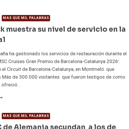
MAS QUE MIL PALABRAS
 muestra su nivel de servicio en la
a1
ña ha gestionado los servicios de restauración durante el
MSC Cruises Gran Premio de Barcelona-Catalunya 2026’.
 el Circuit de Barcelona-Catalunya, en Montmeló. que
s Más de 300.000 visitantes que fueron testigos de como
 ofreció…
RAMARK
UESTRA
U
IVEL
MAS QUE MIL PALABRAS
E
 de Alemania secundan a los de
ERVICIO