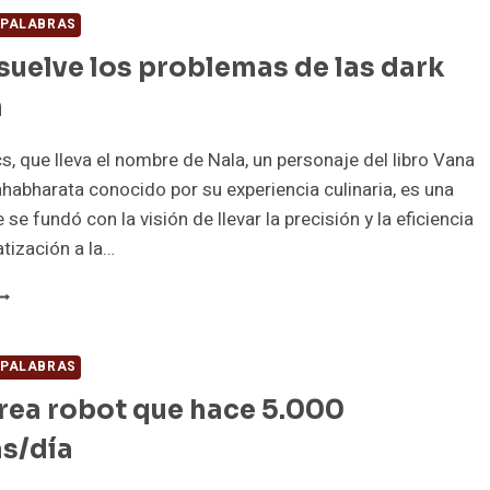
N
 PALABRAS
OS
suelve los problemas de las dark
OMEDORES
NIVERSITARIOS
n
LEMANES
s, que lleva el nombre de Nala, un personaje del libro Vana
habharata conocido por su experiencia culinaria, es una
e fundó con la visión de llevar la precisión y la eficiencia
tización a la…
ALA
ESUELVE
OS
ROBLEMAS
 PALABRAS
E
rea robot que hace 5.000
AS
ARK
s/día
ITCHEN