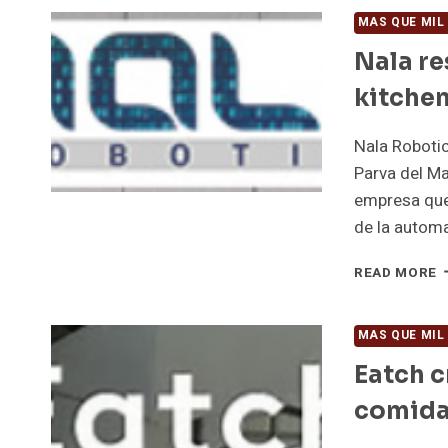
E
MAS QUE MIL
L
Nala re
C
U
kitche
A
Nala Robotic
Parva del Ma
empresa que s
de la automa
N
READ MORE
R
L
P
MAS QUE MIL
D
Eatch c
L
D
comida
K