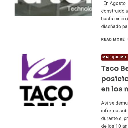
En Agosto p
construido 
hasta cinco 
diseñado par
E
READ MORE
C
R
Q
MAS QUE MIL
H
Taco Be
5
C
posicio
en los
Asi se demue
informa sobr
durante el p
de los 10 a