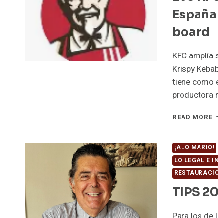
E
España
L
F
board
KFC amplía s
Krispy Keba
tiene como e
productora 
L
READ MORE
K
D
A
¡ALO MARIO!
S
LO LEGAL E 
A
RESTAURACIÓ
L
D
TIPS 2
E
O
Para los de 
K