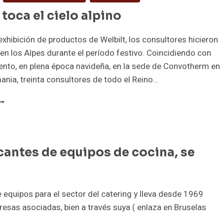
EUU
UE
 toca el cielo alpino
RAILE
O
 exhibición de productos de Welbilt, los consultores hicieron
UE
n los Alpes durante el período festivo. Coincidiendo con
ASA
ento, en plena época navideña, en la sede de Convotherm en
N
OCINA
mania, treinta consultores de todo el Reino…
IEN
ABE
ELBILT
OCA
L
IELO
LPINO
cantes de equipos de cocina, se
equipos para el sector del catering y lleva desde 1969
esas asociadas, bien a través suya ( enlaza en Bruselas