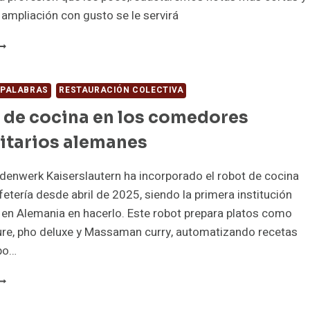
N
 ampliación con gusto se le servirá
US
ENÚ
IPS
OARD
026
 PALABRAS
RESTAURACIÓN COLECTIVA
 de cocina en los comedores
itarios alemanes
denwerk Kaiserslautern ha incorporado el robot de cocina
fetería desde abril de 2025, siendo la primera institución
a en Alemania en hacerlo. Este robot prepara platos como
ure, pho deluxe y Massaman curry, automatizando recetas
ipo…
OBOTS
E
OCINA