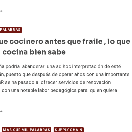
ACO
ELL
NTRA
ON
 PALABRAS
UERZA
ue cocinero antes que fraile , lo que
N
A
 cocina bien sabe
ATALLA
OR
OSICIONARSE
ña podría abanderar una ad hoc interpretación de esté
NTRE
án, puesto que después de operar años con una importante
OS
R se ha pasado a ofrecer servicios de renovación
UE
 con una notable labor pedagógica para quien quiere
FERTAN
OLLO
N
OS
UIEN
ENUS
UE
SR
OCINERO
N
NTES
MAS QUE MIL PALABRAS
SUPPLY CHAIN