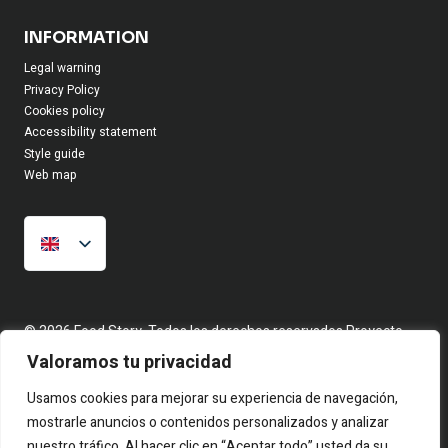
INFORMATION
Legal warning
Privacy Policy
Cookies policy
Accessibility statement
Style guide
Web map
© 2026 Food Story, Todos los derechos reservados.Proyecto
editorial independiente. Las firmas corresponden a identidades
Valoramos tu privacidad
creativas bajo seudónimo. Contenidos elaborados a partir de
hechos reales y fuentes públicas.
Usamos cookies para mejorar su experiencia de navegación,
mostrarle anuncios o contenidos personalizados y analizar
nuestro tráfico. Al hacer clic en “Aceptar todo” usted da su