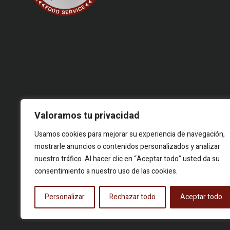
© 2026 Food Story, Todos los derechos reservados.Proyecto
Valoramos tu privacidad
editorial independiente. Las firmas corresponden a identidades
creativas bajo seudónimo. Contenidos elaborados a partir de
Usamos cookies para mejorar su experiencia de navegación,
hechos reales y fuentes públicas.
mostrarle anuncios o contenidos personalizados y analizar
nuestro tráfico. Al hacer clic en “Aceptar todo” usted da su
consentimiento a nuestro uso de las cookies.
Personalizar
Rechazar todo
Aceptar todo