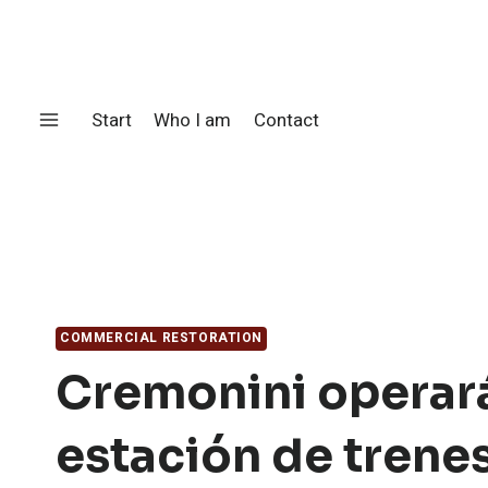
Skip
to
content
Start
Who I am
Contact
COMMERCIAL RESTORATION
Cremonini operará
estación de trene