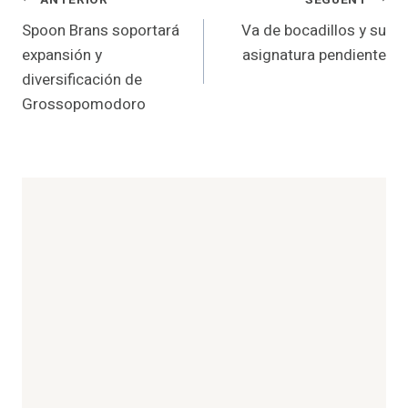
Navegació
Spoon Brans soportará
Va de bocadillos y su
d'entrades
expansión y
asignatura pendiente
diversificación de
Grossopomodoro