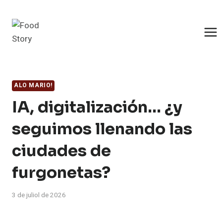
Saltar
al
contingut
ALO MARIO!
IA, digitalización… ¿y
seguimos llenando las
ciudades de
furgonetas?
3 de juliol de 2026