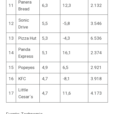
Panera
11
6,3
12,3
2.132
Bread
Sonic
12
5,5
-5,8
3.546
Drive
13
Pizza Hut
5,3
-4,3
6.536
Panda
14
5,1
16,1
2.374
Express
15
Popeyes
4,9
6,5
2.921
16
KFC
4,7
-8,1
3.918
Little
17
4,7
11,6
4.173
Cesar´s