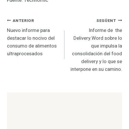
Fuente: Technomic
Navegació
ANTERIOR
SEGÜENT
Nuevo informe para
Informe de the
d'entrades
destacar lo nocivo del
Delivery.Word sobre lo
consumo de alimentos
que impulsa la
ultraprocesados
consolidación del food
delivery y lo que se
interpone en su camino.