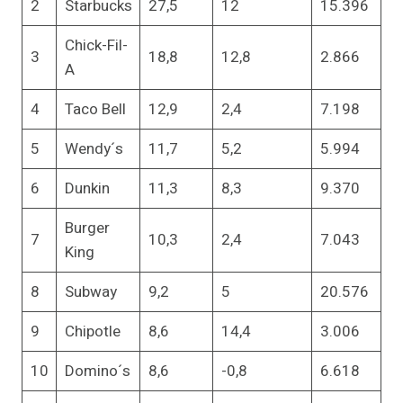
2
Starbucks
27,5
12
15.396
Chick-Fil-
3
18,8
12,8
2.866
A
4
Taco Bell
12,9
2,4
7.198
5
Wendy´s
11,7
5,2
5.994
6
Dunkin
11,3
8,3
9.370
Burger
7
10,3
2,4
7.043
King
8
Subway
9,2
5
20.576
9
Chipotle
8,6
14,4
3.006
10
Domino´s
8,6
-0,8
6.618