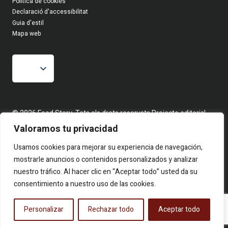
Política de cookies
Declaració d'accessibilitat
Guia d'estil
Mapa web
© 2026 Food Story, Tots els drets reservats.Projecte editorial
independent. Les firmes corresponen a identitats creatives sota
Valoramos tu privacidad
pseudònim. Continguts elaborats a partir de fets reals i fonts
públiques.
Usamos cookies para mejorar su experiencia de navegación,
mostrarle anuncios o contenidos personalizados y analizar
nuestro tráfico. Al hacer clic en “Aceptar todo” usted da su
consentimiento a nuestro uso de las cookies.
Personalizar
Rechazar todo
Aceptar todo