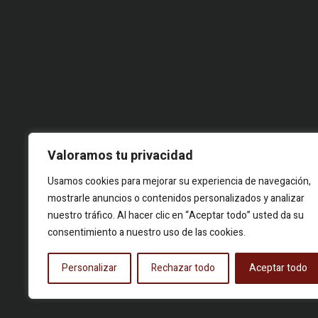
Valoramos tu privacidad
Usamos cookies para mejorar su experiencia de navegación,
© 2026 Food Story, Tots els drets reservats.Projecte editorial
mostrarle anuncios o contenidos personalizados y analizar
independent. Les firmes corresponen a identitats creatives sota
nuestro tráfico. Al hacer clic en “Aceptar todo” usted da su
pseudònim. Continguts elaborats a partir de fets reals i fonts
consentimiento a nuestro uso de las cookies.
públiques.
Personalizar
Rechazar todo
Aceptar todo