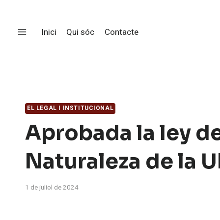
Saltar
al
Inici
Qui sóc
Contacte
contingut
EL LEGAL I INSTITUCIONAL
Aprobada la ley de
Naturaleza de la 
1 de juliol de 2024