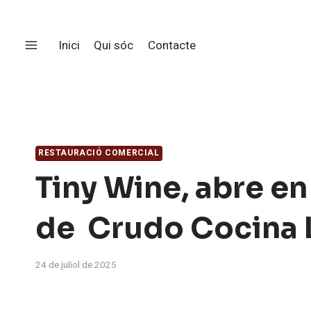
Saltar
al
Inici
Qui sóc
Contacte
contingut
RESTAURACIÓ COMERCIAL
Tiny Wine, abre en
de Crudo Cocina 
24 de juliol de 2025