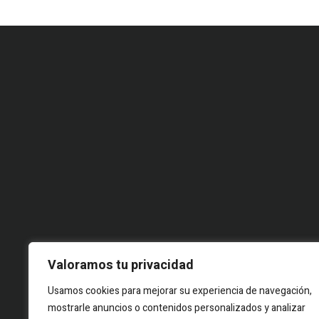
Valoramos tu privacidad
Usamos cookies para mejorar su experiencia de navegación,
© 2026 Food Story, Tots els drets reservats.Projecte editorial
mostrarle anuncios o contenidos personalizados y analizar
independent. Les firmes corresponen a identitats creatives sota