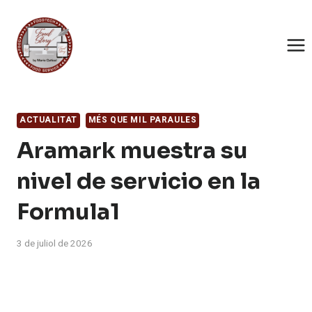
Saltar
al
contingut
ACTUALITAT
MÉS QUE MIL PARAULES
Aramark muestra su
nivel de servicio en la
Formula1
3 de juliol de 2026